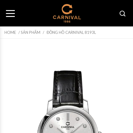
HOME
/
SẢN PHẨM
/
ĐỒNG HỒ CARNIVAL 8193L