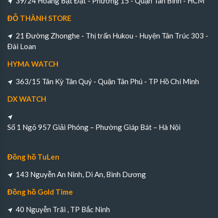
39/24 Hoàng Bật Đạt - Phường 15 - Quận Tân Bình - HCM
ĐỖ THÀNH STORE
21 Đường Zhonghe - Thị trấn Hukou - Huyện Tân Trúc 303 -
Đài Loan
HYMA WATCH
363/15 Tân Kỳ Tân Quý - Quận Tân Phú - TP Hồ Chí Minh
DX WATCH
Số 1 Ngõ 957 Giải Phóng – Phường Giáp Bát – Hà Nội
Đồng hồ TuLen
143 Nguyễn An Ninh, Di An, Bình Dương
Đồng hồ Gold Time
40 Nguyễn Trãi , TP Bắc Ninh