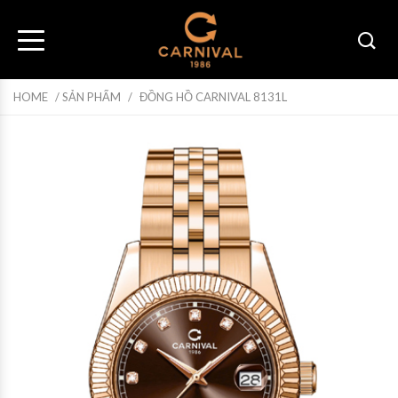
HOME
/
SẢN PHẨM
/
ĐỒNG HỒ CARNIVAL 8131L