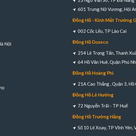
23 Ngô Văn Sở, TP Đà Nẵng
601 Trưng Nữ Vương, Hội A
Đồng Hồ - Kính Mắt Trường 
002 Cốc Lếu, TP Lào Cai
Đồng Hồ Doseco
Hà Nội
254 Lê Trọng Tấn, Thanh Xuâ
64 Hồ Văn Huê, Quận Phú Nh
Đồng Hồ Hoàng Phi
21A Cao Thắng , Quận 3, Hồ 
họ
Đồng Hồ Lê Hướng
72 Nguyễn Trãi - TP Huế
Đồng Hồ Trường Hằng
Số 10 Lê Xoay, TP Vĩnh Yên, 