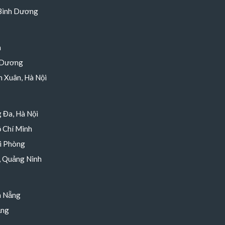
 Bình Dương
h
 Dương
 Xuân, Hà Nội
 Đa, Hà Nội
 Chí Minh
i Phòng
, Quảng Ninh
à Nẵng
ẵng