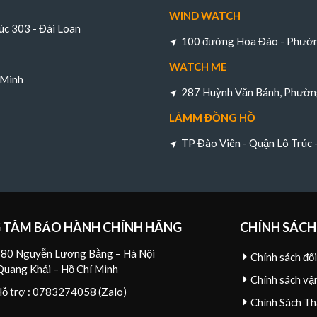
WIND WATCH
úc 303 - Đài Loan
100 đường Hoa Đào - Phường
WATCH ME
 Minh
287 Huỳnh Văn Bánh, Phường
LÂMM ĐỒNG HỒ
TP Đào Viên - Quận Lô Trúc
 TÂM BẢO HÀNH CHÍNH HÃNG
CHÍNH SÁCH
80 Nguyễn Lương Bằng – Hà Nội
Chính sách đổ
Quang Khải – Hồ Chí Minh
Chính sách vậ
Hỗ trợ : 0783274058 (Zalo)
Chính Sách Th