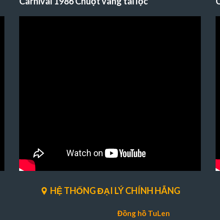
Carnival 1986 Chuột vàng tài lộc
C
HỆ THỐNG ĐẠI LÝ CHÍNH HÃNG
Đồng hồ TuLen