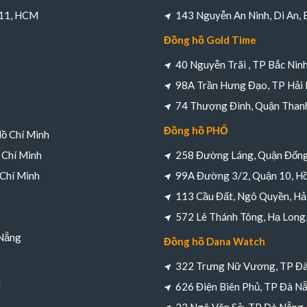
 11, HCM
143 Nguyễn An Ninh, Di An,
Đồng hồ Gold Time
40 Nguyễn Trãi , TP Bắc Nin
98A Trần Hưng Đạo, TP Hải
74 Thượng Đình, Quận Thanh
Đồng hồ PHỐ
Hồ Chí Minh
 Chí Minh
258 Đường Láng, Quận Đống
 Chí Minh
99A Đường 3/2, Quận 10, Hồ
113 Cầu Đất, Ngô Quyền, Hả
572 Lê Thánh Tông, Hạ Long
 Nẵng
Đồng hồ Dana Watch
322 Trưng Nữ Vương, TP Đ
M
626 Điện Biên Phủ, TP Đà N