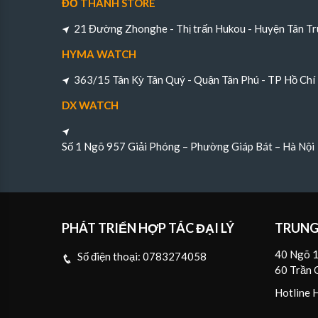
ĐỖ THÀNH STORE
21 Đường Zhonghe - Thị trấn Hukou - Huyện Tân Tr
HYMA WATCH
363/15 Tân Kỳ Tân Quý - Quận Tân Phú - TP Hồ Chí
DX WATCH
Số 1 Ngõ 957 Giải Phóng – Phường Giáp Bát – Hà Nội
PHÁT TRIỂN HỢP TÁC ĐẠI LÝ
TRUNG
40 Ngõ 1
Số điện thoại:
0783274058
60 Trần 
Hotline 