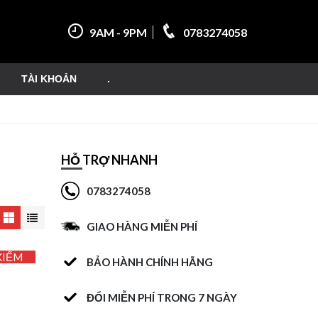
9AM - 9PM
0783274058
TÀI KHOẢN
.
HỖ TRỢ NHANH
0783274058
GIAO HÀNG MIỄN PHÍ
KIẾM
BẢO HÀNH CHÍNH HÃNG
ĐỔI MIỄN PHÍ TRONG 7 NGÀY