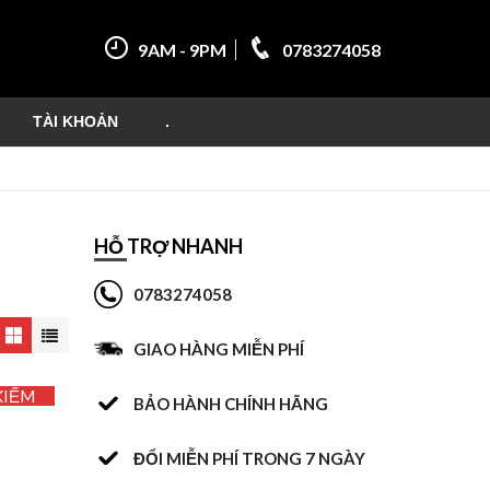
9AM - 9PM
0783274058
TÀI KHOẢN
.
HỖ TRỢ NHANH
0783274058
GIAO HÀNG MIỄN PHÍ
KIẾM
BẢO HÀNH CHÍNH HÃNG
ĐỔI MIỄN PHÍ TRONG 7 NGÀY