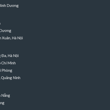
 Bình Dương
h
 Dương
 Xuân, Hà Nội
 Đa, Hà Nội
 Chí Minh
i Phòng
, Quảng Ninh
à Nẵng
ẵng