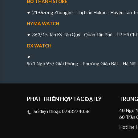
ĐỖ THÀNH STORE
21 Đường Zhonghe - Thị trấn Hukou - Huyện Tân Tr
HYMA WATCH
363/15 Tân Kỳ Tân Quý - Quận Tân Phú - TP Hồ Chí
DX WATCH
Số 1 Ngõ 957 Giải Phóng – Phường Giáp Bát – Hà Nội
PHÁT TRIỂN HỢP TÁC ĐẠI LÝ
TRUNG
40 Ngõ 1
Số điện thoại:
0783274058
60 Trần 
Hotline 