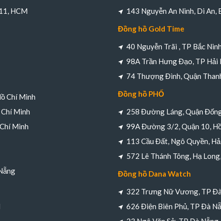
 11, HCM
143 Nguyễn An Ninh, Di An,
Đồng hồ Gold Time
40 Nguyễn Trãi , TP Bắc Nin
98A Trần Hưng Đạo, TP Hải
74 Thượng Đình, Quận Thanh
Đồng hồ PHỐ
Hồ Chí Minh
 Chí Minh
258 Đường Láng, Quận Đống
 Chí Minh
99A Đường 3/2, Quận 10, Hồ
113 Cầu Đất, Ngô Quyền, Hả
572 Lê Thánh Tông, Hạ Long
 Nẵng
Đồng hồ Dana Watch
322 Trưng Nữ Vương, TP Đ
M
626 Điện Biên Phủ, TP Đà N