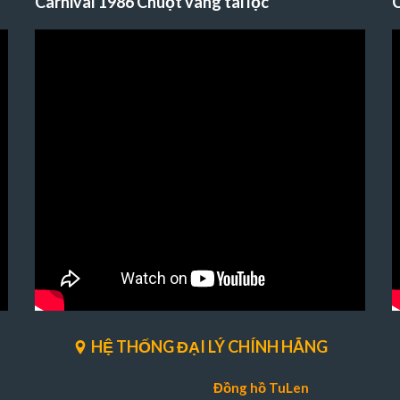
Carnival 1986 Chuột vàng tài lộc
C
HỆ THỐNG ĐẠI LÝ CHÍNH HÃNG
Đồng hồ TuLen