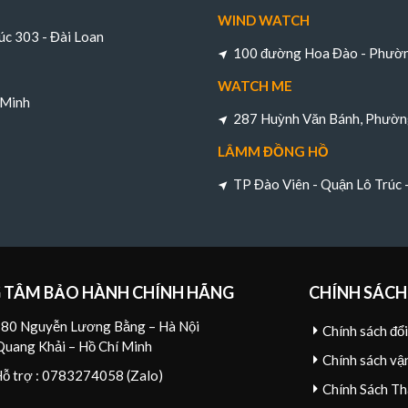
WIND WATCH
úc 303 - Đài Loan
100 đường Hoa Đào - Phường
WATCH ME
 Minh
287 Huỳnh Văn Bánh, Phường
LÂMM ĐỒNG HỒ
TP Đào Viên - Quận Lô Trúc
 TÂM BẢO HÀNH CHÍNH HÃNG
CHÍNH SÁCH
80 Nguyễn Lương Bằng – Hà Nội
Chính sách đổ
Quang Khải – Hồ Chí Minh
Chính sách vậ
Hỗ trợ : 0783274058 (Zalo)
Chính Sách Th