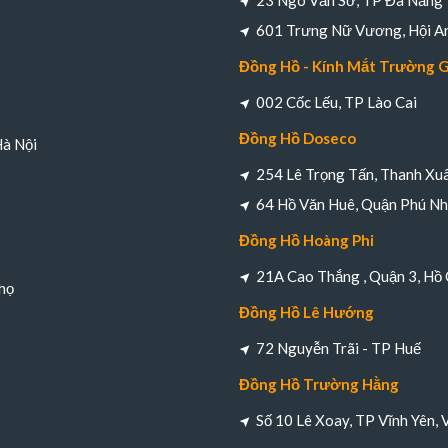
23 Ngô Văn Sở, TP Đà Nẵng
601 Trưng Nữ Vương, Hội A
Đồng Hồ - Kính Mắt Trường 
002 Cốc Lếu, TP Lào Cai
Đồng Hồ Doseco
Hà Nội
254 Lê Trọng Tấn, Thanh Xuâ
64 Hồ Văn Huê, Quận Phú Nh
Đồng Hồ Hoàng Phi
21A Cao Thắng , Quận 3, Hồ 
họ
Đồng Hồ Lê Hướng
72 Nguyễn Trãi - TP Huế
Đồng Hồ Trường Hằng
Số 10 Lê Xoay, TP Vĩnh Yên, 