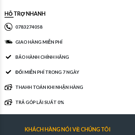
HỖ TRỢ NHANH
0783274058
GIAO HÀNG MIỄN PHÍ
BẢO HÀNH CHÍNH HÃNG
ĐỔI MIỄN PHÍ TRONG 7 NGÀY
THAHH TOÁN KHI NHẬN HÀNG
TRẢ GÓP LÃI SUẤT 0%
KHÁCH HÀNG NÓI VỀ CHÚNG TÔI