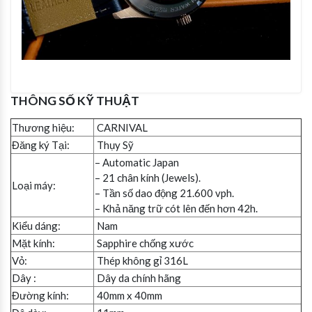
THÔNG SỐ KỸ THUẬT
Thương hiệu:
CARNIVAL
Đăng ký Tại:
Thụy Sỹ
– Automatic Japan
– 21 chân kính (Jewels).
Loại máy:
– Tần số dao động 21.600 vph.
– Khả năng trữ cót lên đến hơn 42h.
Kiểu dáng:
Nam
Mặt kính:
Sapphire chống xước
Vỏ:
Thép không gỉ 316L
Dây :
Dây da chính hãng
Đường kính:
40mm x 40mm