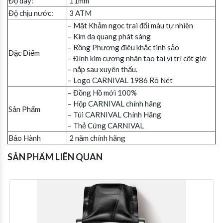
Độ dày:
11mm
Độ chịu nước:
3 ATM
– Mặt Khảm ngọc trai đổi màu tự nhiên
– Kim dạ quang phát sáng
– Rồng Phượng điêu khắc tinh sảo
Đặc Điểm
– Đính kim cương nhân tạo tại vị trí cột giờ
– nắp sau xuyên thấu.
– Logo CARNIVAL 1986 Rõ Nét
– Đồng Hồ mới 100%
– Hộp CARNIVAL chính hãng
Sản Phẩm
– Túi CARNIVAL Chính Hãng
– Thẻ Cứng CARNIVAL
Bảo Hành
2 năm chính hãng
SẢN PHẨM LIÊN QUAN