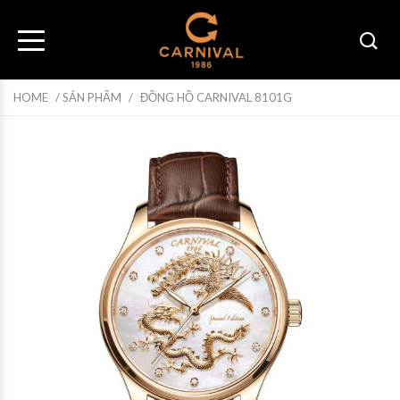
HOME
/
SẢN PHẨM
/
ĐỒNG HỒ CARNIVAL 8101G