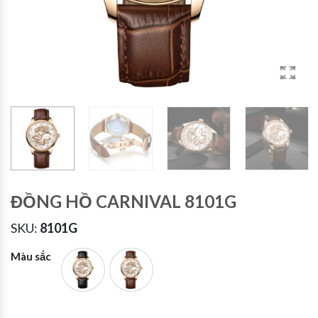
ĐỒNG HỒ CARNIVAL 8101G
SKU:
8101G
Màu sắc
8101 da đen
8101 da nâu