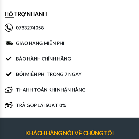
HỖ TRỢ NHANH
0783274058
GIAO HÀNG MIỄN PHÍ
BẢO HÀNH CHÍNH HÃNG
ĐỔI MIỄN PHÍ TRONG 7 NGÀY
THAHH TOÁN KHI NHẬN HÀNG
TRẢ GÓP LÃI SUẤT 0%
KHÁCH HÀNG NÓI VỀ CHÚNG TÔI