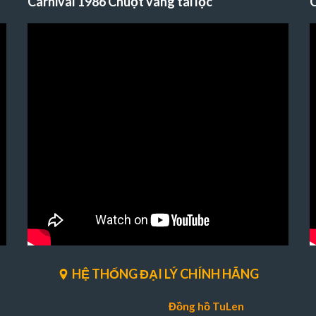
Carnival 1986 Chuột vàng tài lộc
C
HỆ THỐNG ĐẠI LÝ CHÍNH HÃNG
Đồng hồ TuLen