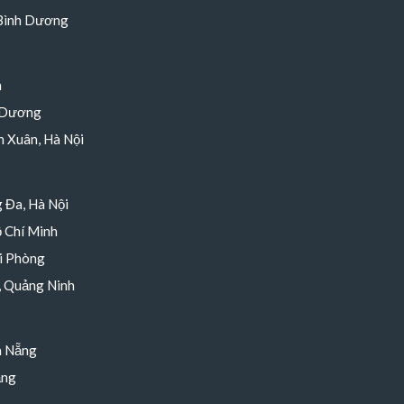
 Bình Dương
h
 Dương
 Xuân, Hà Nội
 Đa, Hà Nội
 Chí Minh
i Phòng
, Quảng Ninh
à Nẵng
ẵng