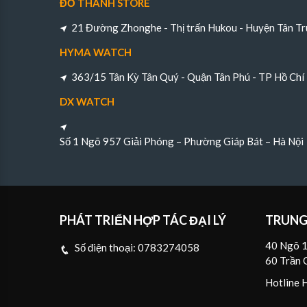
ĐỖ THÀNH STORE
21 Đường Zhonghe - Thị trấn Hukou - Huyện Tân Tr
HYMA WATCH
363/15 Tân Kỳ Tân Quý - Quận Tân Phú - TP Hồ Chí
DX WATCH
Số 1 Ngõ 957 Giải Phóng – Phường Giáp Bát – Hà Nội
PHÁT TRIỂN HỢP TÁC ĐẠI LÝ
TRUNG
40 Ngõ 1
Số điện thoại:
0783274058
60 Trần 
Hotline 