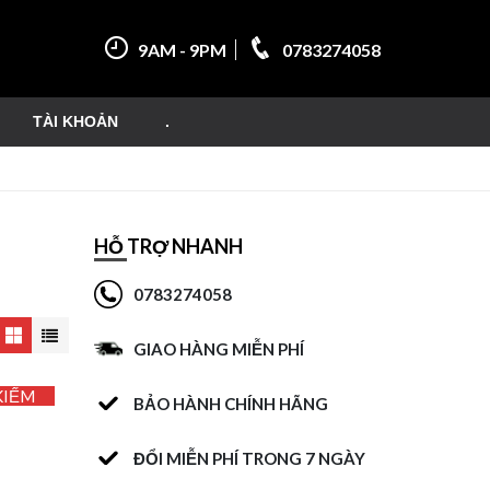
9AM - 9PM
0783274058
TÀI KHOẢN
.
HỖ TRỢ NHANH
0783274058
GIAO HÀNG MIỄN PHÍ
KIẾM
BẢO HÀNH CHÍNH HÃNG
ĐỔI MIỄN PHÍ TRONG 7 NGÀY