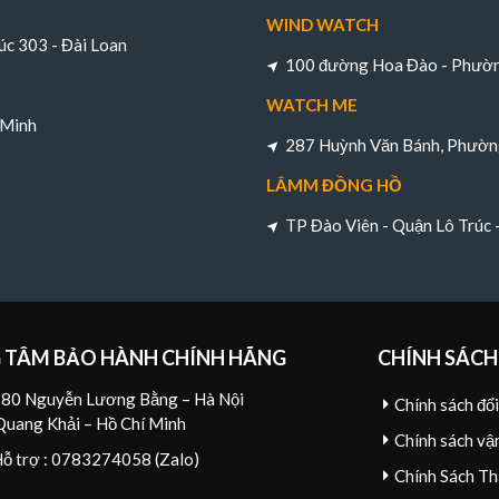
WIND WATCH
úc 303 - Đài Loan
100 đường Hoa Đào - Phường
WATCH ME
 Minh
287 Huỳnh Văn Bánh, Phường
LÂMM ĐỒNG HỒ
TP Đào Viên - Quận Lô Trúc
 TÂM BẢO HÀNH CHÍNH HÃNG
CHÍNH SÁCH
80 Nguyễn Lương Bằng – Hà Nội
Chính sách đổ
Quang Khải – Hồ Chí Minh
Chính sách vậ
Hỗ trợ : 0783274058 (Zalo)
Chính Sách Th