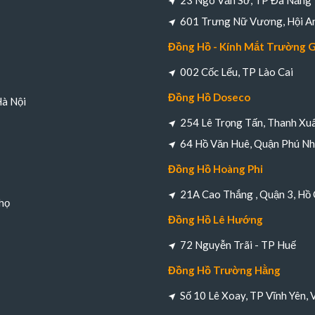
23 Ngô Văn Sở, TP Đà Nẵng
601 Trưng Nữ Vương, Hội A
Đồng Hồ - Kính Mắt Trường 
002 Cốc Lếu, TP Lào Cai
Đồng Hồ Doseco
Hà Nội
254 Lê Trọng Tấn, Thanh Xuâ
64 Hồ Văn Huê, Quận Phú Nh
Đồng Hồ Hoàng Phi
21A Cao Thắng , Quận 3, Hồ 
họ
Đồng Hồ Lê Hướng
72 Nguyễn Trãi - TP Huế
Đồng Hồ Trường Hằng
Số 10 Lê Xoay, TP Vĩnh Yên, 