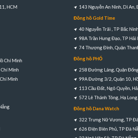
 11, HCM
143 Nguyễn An Ninh, Di An,
Đồng hồ Gold Time
40 Nguyễn Trãi , TP Bắc Nin
98A Trần Hưng Đạo, TP Hải
74 Thượng Đình, Quận Thanh
Đồng hồ PHỐ
Hồ Chí Minh
 Chí Minh
258 Đường Láng, Quận Đống
 Chí Minh
99A Đường 3/2, Quận 10, Hồ
113 Cầu Đất, Ngô Quyền, Hả
572 Lê Thánh Tông, Hạ Long
 Nẵng
Đồng hồ Dana Watch
322 Trưng Nữ Vương, TP Đ
M
626 Điện Biên Phủ, TP Đà N