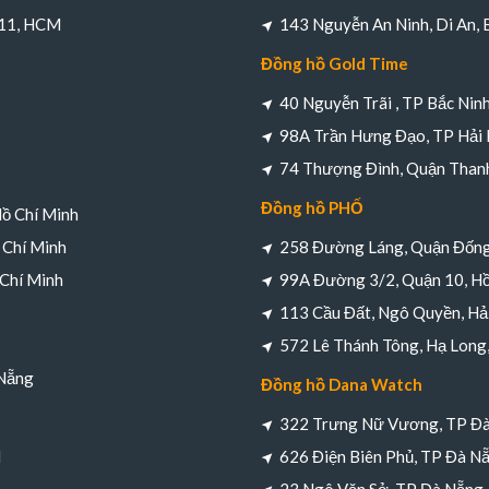
 11, HCM
143 Nguyễn An Ninh, Di An,
Đồng hồ Gold Time
40 Nguyễn Trãi , TP Bắc Nin
98A Trần Hưng Đạo, TP Hải
74 Thượng Đình, Quận Thanh
Đồng hồ PHỐ
Hồ Chí Minh
 Chí Minh
258 Đường Láng, Quận Đống
 Chí Minh
99A Đường 3/2, Quận 10, Hồ
113 Cầu Đất, Ngô Quyền, Hả
572 Lê Thánh Tông, Hạ Long
 Nẵng
Đồng hồ Dana Watch
322 Trưng Nữ Vương, TP Đ
M
626 Điện Biên Phủ, TP Đà N