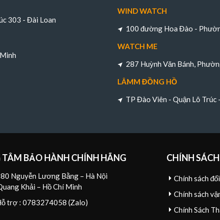
WIND WATCH
úc 303 - Đài Loan
100 đường Hoa Đào - Phường
WATCH ME
 Minh
287 Huỳnh Văn Bánh, Phường
LÂMM ĐỒNG HỒ
TP Đào Viên - Quận Lô Trúc
 TÂM BẢO HÀNH CHÍNH HÃNG
CHÍNH SÁCH
80 Nguyễn Lương Bằng – Hà Nội
Chính sách đổ
Quang Khải – Hồ Chí Minh
Chính sách vậ
Hỗ trợ : 0783274058 (Zalo)
Chính Sách Th