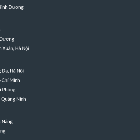
 Bình Dương
h
 Dương
 Xuân, Hà Nội
 Đa, Hà Nội
 Chí Minh
i Phòng
, Quảng Ninh
à Nẵng
ẵng