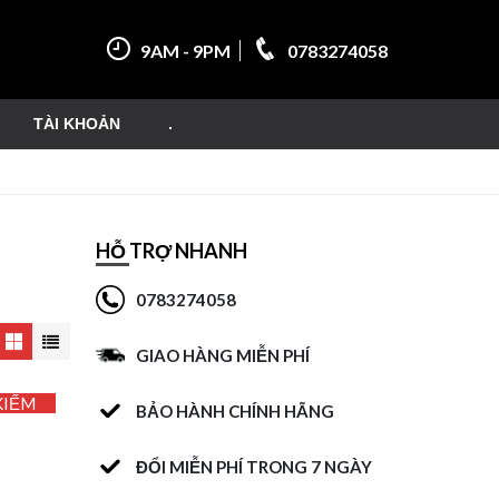
9AM - 9PM
0783274058
TÀI KHOẢN
.
HỖ TRỢ NHANH
0783274058
GIAO HÀNG MIỄN PHÍ
KIẾM
BẢO HÀNH CHÍNH HÃNG
ĐỔI MIỄN PHÍ TRONG 7 NGÀY