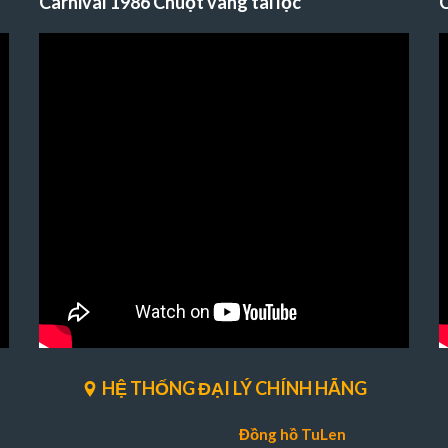
Carnival 1986 Chuột vàng tài lộc
C
HỆ THỐNG ĐẠI LÝ CHÍNH HÃNG
Đồng hồ TuLen