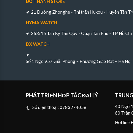
ĐỖ THÀNH STORE
21 Đường Zhonghe - Thị trấn Hukou - Huyện Tân Tr
HYMA WATCH
363/15 Tân Kỳ Tân Quý - Quận Tân Phú - TP Hồ Chí
DX WATCH
Số 1 Ngõ 957 Giải Phóng – Phường Giáp Bát – Hà Nội
PHÁT TRIỂN HỢP TÁC ĐẠI LÝ
TRUNG
40 Ngõ 1
Số điện thoại:
0783274058
60 Trần 
Hotline 