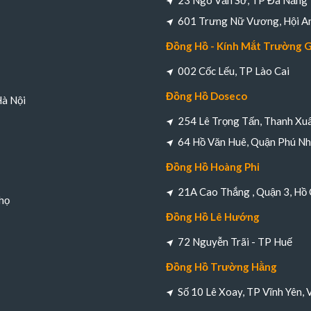
23 Ngô Văn Sở, TP Đà Nẵng
601 Trưng Nữ Vương, Hội A
Đồng Hồ - Kính Mắt Trường 
002 Cốc Lếu, TP Lào Cai
Đồng Hồ Doseco
Hà Nội
254 Lê Trọng Tấn, Thanh Xuâ
64 Hồ Văn Huê, Quận Phú Nh
Đồng Hồ Hoàng Phi
21A Cao Thắng , Quận 3, Hồ 
họ
Đồng Hồ Lê Hướng
72 Nguyễn Trãi - TP Huế
Đồng Hồ Trường Hằng
Số 10 Lê Xoay, TP Vĩnh Yên, 