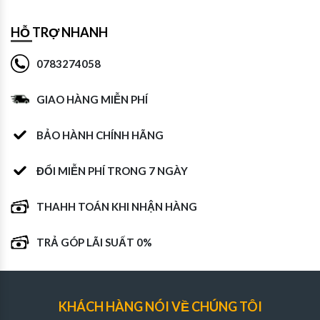
HỖ TRỢ NHANH
0783274058
GIAO HÀNG MIỄN PHÍ
BẢO HÀNH CHÍNH HÃNG
ĐỔI MIỄN PHÍ TRONG 7 NGÀY
THAHH TOÁN KHI NHẬN HÀNG
TRẢ GÓP LÃI SUẤT 0%
KHÁCH HÀNG NÓI VỀ CHÚNG TÔI