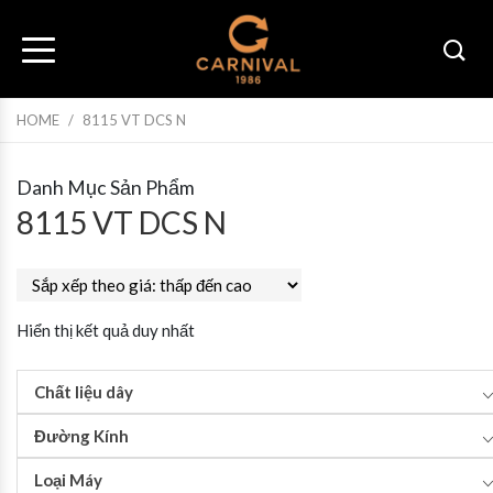
HOME
/
8115 VT DCS N
Danh Mục Sản Phẩm
8115 VT DCS N
Hiển thị kết quả duy nhất
Chất liệu dây
Đường Kính
Loại Máy