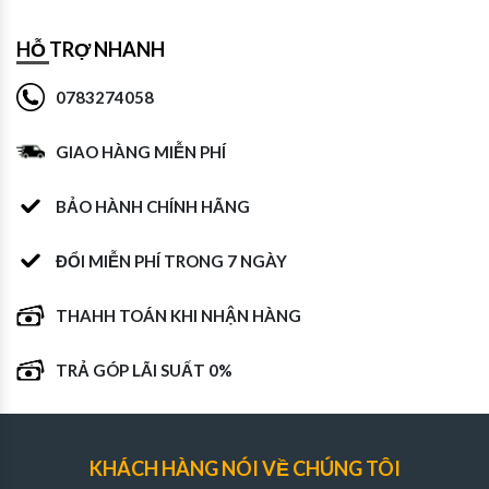
HỖ TRỢ NHANH
0783274058
GIAO HÀNG MIỄN PHÍ
BẢO HÀNH CHÍNH HÃNG
ĐỔI MIỄN PHÍ TRONG 7 NGÀY
THAHH TOÁN KHI NHẬN HÀNG
TRẢ GÓP LÃI SUẤT 0%
KHÁCH HÀNG NÓI VỀ CHÚNG TÔI