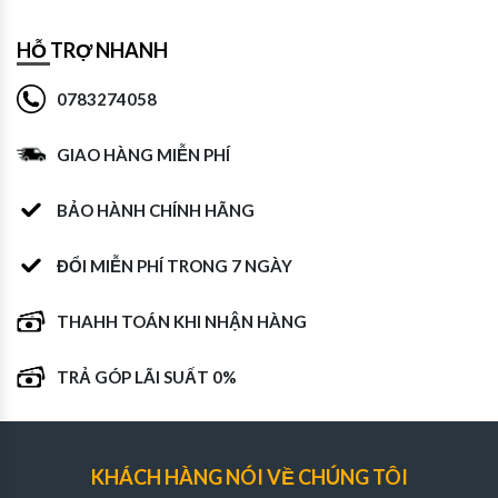
HỖ TRỢ NHANH
0783274058
GIAO HÀNG MIỄN PHÍ
BẢO HÀNH CHÍNH HÃNG
ĐỔI MIỄN PHÍ TRONG 7 NGÀY
THAHH TOÁN KHI NHẬN HÀNG
TRẢ GÓP LÃI SUẤT 0%
KHÁCH HÀNG NÓI VỀ CHÚNG TÔI